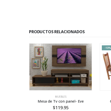
PRODUCTOS RELACIONADOS
-10%
-20%
MUEBLES
,
COMEDORES
nel- Eve
Comedor 6P Sencillo -TK
$
259.95
$
289.95