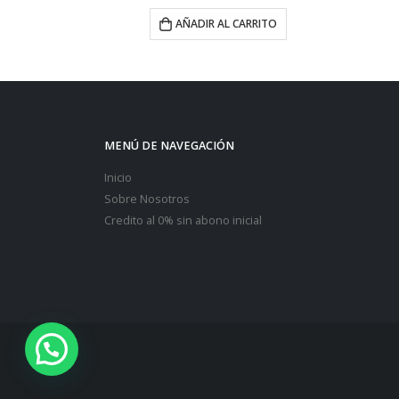
RITO
AÑADIR AL CARRITO
MENÚ DE NAVEGACIÓN
Inicio
Sobre Nosotros
Credito al 0% sin abono inicial