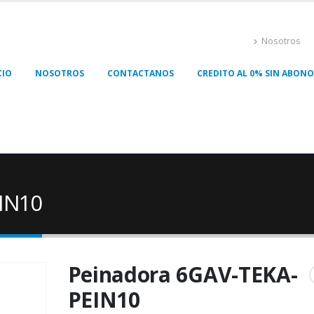
Nosotros
CIO
NOSOTROS
CONTACTANOS
CREDITO AL 0% SIN ABONO 
IN10
Peinadora 6GAV-TEKA-
PEIN10