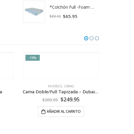
*Colchón Full -Foam 8"
$
65.95
$
89.95
-16%
-25%
Cama Doble/Full Tapizada – Dubai IE
GAVETEROS Y ROPEROS
,
MUEBLES
Ropero Aruba -PN
Ca
$
269.95
$
319.95
$
1