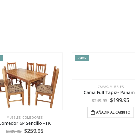
-19%
CAMAS
,
MUEBLES
MUEBLES
,
CAMAS
Cama Full Tapiz- Panama
$
199.95
$
249.95
$
249.95
$
309.95
AÑADIR AL CARRITO
AÑADIR AL CARRITO