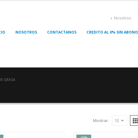
Nosotros
CIO
NOSOTROS
CONTACTANOS
CREDITO AL 0% SIN ABONO 
DE GRASA
Mostrar:
-30%