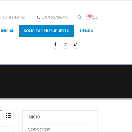
Cart
0
Contactanos
(507) 6670-6440
$
0.00
INICIAL
SOLICITAR PRESUPUESTO
TIENDA
INICIO
NOSOTROS