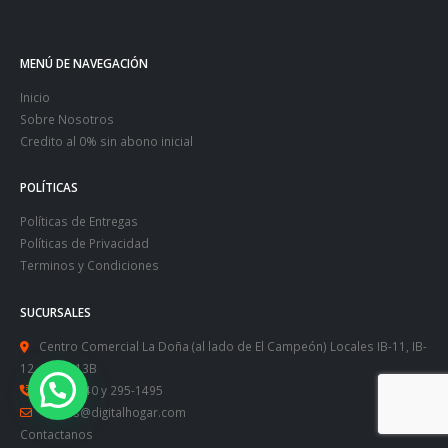
MENÚ DE NAVEGACIÓN
Inicio
Sobre Nosotros
Credito al 0% sin abono inicial
POLÍTICAS
Políticas de Entregas
Políticas de Privacidad
Terminos y Condiciones
SUCURSALES
Centro Comercial La Doña (al lado de El Campeón) Locales IB-11, IB-
12, 12B Y 13B
295-8440
y
295-1495
ventas@digitalhogar.com
Contactanos