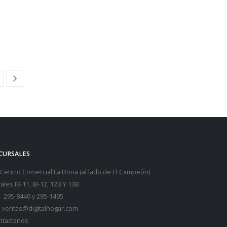
CURSALES
Centro Comercial La Doña (al lado de El Campeón)
ales IB-11, IB-12, 12B Y 13B
295-8440
y
295-1495
ventas@digitalhogar.com
ntactanos