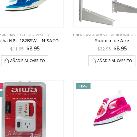
PLANCHAS
,
ELECTRODOMESTICOS
LINEA BLANCA
,
AIRES ACONDICIONADOS
,
ncha NPL-182BSW – NISATO
Soporte de Aire
$
8.95
$
8.95
$
11.95
$
22.95
AÑADIR AL CARRITO
AÑADIR AL CARRITO
-15%