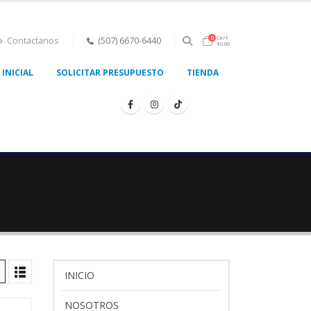
Cart
0
Contactanos
(507) 6670-6440
$
0.00
INICIAL
SOLICITAR PRESUPUESTO
TIENDA
INICIO
NOSOTROS