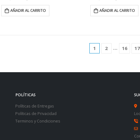
AÑADIR AL CARRITO
AÑADIR AL CARRITO
…
1
2
16
17
POLÍTICAS
SU
Políticas de Entregas
Políticas de Privacidad
Loc
Terminos y Condiciones
Co