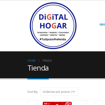
INI
HOME
TIENDA
Tienda
Sort By: