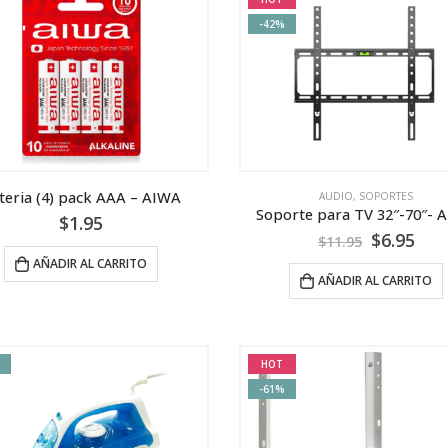
-42%
teria (4) pack AAA – AIWA
AUDIO
,
SOPORTES
Soporte para TV 32″-70″- 
$
1.95
$
6.95
$
11.95
AÑADIR AL CARRITO
AÑADIR AL CARRITO
HOT
-61%