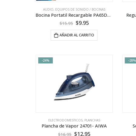
AUDIO
,
EQUIPOS DE SONIDO / BOCINAS
Bocina Portatil Recargable PA65DCX1 – SANKEY
Regu
$
9.95
$
15.95
AÑADIR AL CARRITO
-24%
-28%
ELECTRODOMESTICOS
,
PLANCHAS
Plancha de Vapor 24701- AIWA
S
$
12.95
$
16.95