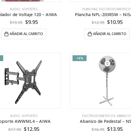
AUDIO
,
SOPORTES
PLANCHAS
,
ELECTRODOMESTICO
lador de Voltaje 120 – AIWA
Plancha NPL-203RSW – NI
$
9.95
$
10.95
$
19.95
$
12.95
AÑADIR AL CARRITO
AÑADIR AL CARRITO
-18%
AUDIO
,
SOPORTES
ELECTRODOMESTICOS
,
ABANICO
oporte AWWML4 – AIWA
Abanico de Pedestal – N
$
12.95
$
13.95
$
17.95
$
16.95