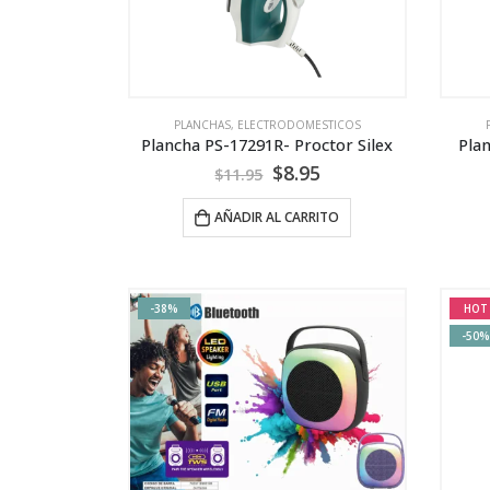
PLANCHAS
,
ELECTRODOMESTICOS
Plancha PS-17291R- Proctor Silex
Pla
$
8.95
$
11.95
AÑADIR AL CARRITO
-38%
HOT
-50%