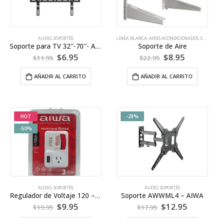
AUDIO
,
SOPORTES
LINEA BLANCA
,
AIRES ACONDICIONADOS
,
SOPORTES
Soporte para TV 32″-70″- AIWA
Soporte de Aire
$
6.95
$
8.95
$
11.95
$
22.95
AÑADIR AL CARRITO
AÑADIR AL CARRITO
HOT
-28%
-50%
AUDIO
,
SOPORTES
AUDIO
,
SOPORTES
Regulador de Voltaje 120 – AIWA
Soporte AWWML4 – AIWA
$
9.95
$
12.95
$
19.95
$
17.95