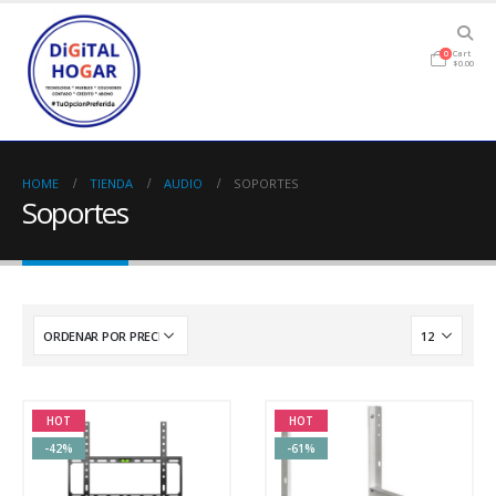
Cart
0
$
0.00
HOME
TIENDA
AUDIO
SOPORTES
Soportes
HOT
HOT
-42%
-61%