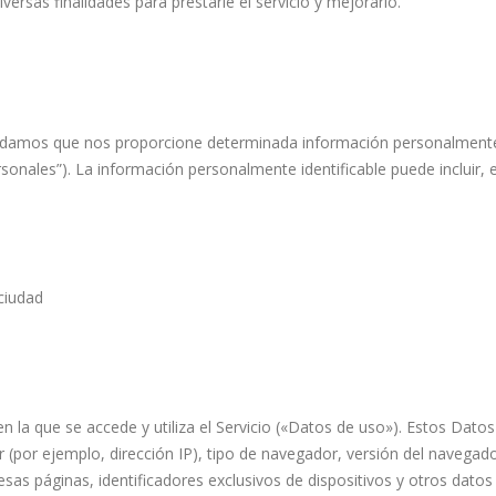
ersas finalidades para prestarle el servicio y mejorarlo.
 pidamos que nos proporcione determinada información personalmente i
sonales”). La información personalmente identificable puede incluir, en
 ciudad
la que se accede y utiliza el Servicio («Datos de uso»). Estos Dato
 (por ejemplo, dirección IP), tipo de navegador, versión del navegador,
esas páginas, identificadores exclusivos de dispositivos y otros datos