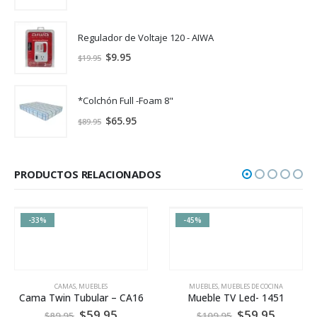
Regulador de Voltaje 120 - AIWA
$
9.95
$
19.95
*Colchón Full -Foam 8"
$
65.95
$
89.95
PRODUCTOS RELACIONADOS
-33%
-45%
CAMAS
,
MUEBLES
MUEBLES
,
MUEBLES DE COCINA
Cama Twin Tubular – CA16
Mueble TV Led- 1451
$
59.95
$
59.95
$
89.95
$
109.95