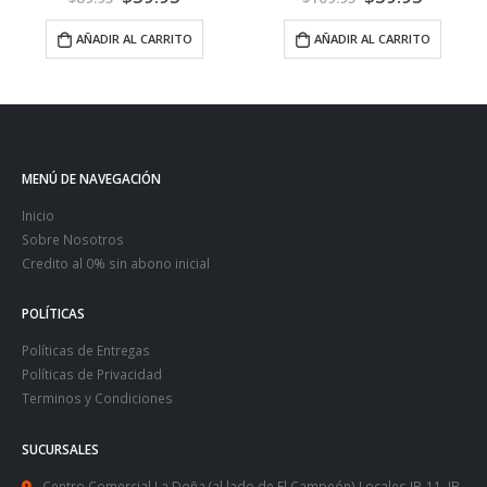
AÑADIR AL CARRITO
AÑADIR AL CARRITO
MENÚ DE NAVEGACIÓN
Inicio
Sobre Nosotros
Credito al 0% sin abono inicial
POLÍTICAS
Políticas de Entregas
Políticas de Privacidad
Terminos y Condiciones
SUCURSALES
Centro Comercial La Doña (al lado de El Campeón) Locales IB-11, IB-