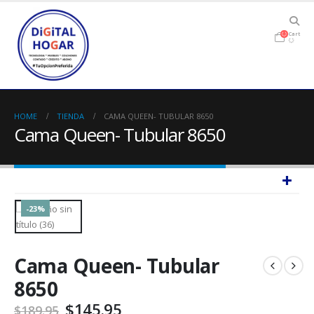
Cart
HOME
TIENDA
CAMA QUEEN- TUBULAR 8650
Cama Queen- Tubular 8650
-23%
Cama Queen- Tubular
8650
$
145.95
$
189.95