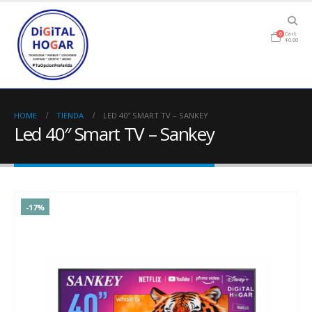
Cart
0
$
0.00
HOME
TIENDA
LED 40″ SMART TV – SANKEY
Led 40″ Smart TV – Sankey
-17%