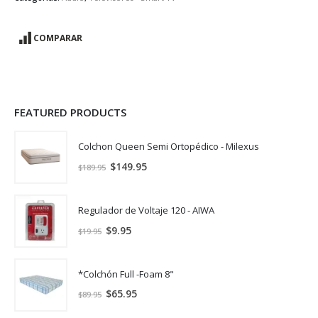
COMPARAR
FEATURED PRODUCTS
Colchon Queen Semi Ortopédico - Milexus
$
149.95
$
189.95
Regulador de Voltaje 120 - AIWA
$
9.95
$
19.95
*Colchón Full -Foam 8"
$
65.95
$
89.95