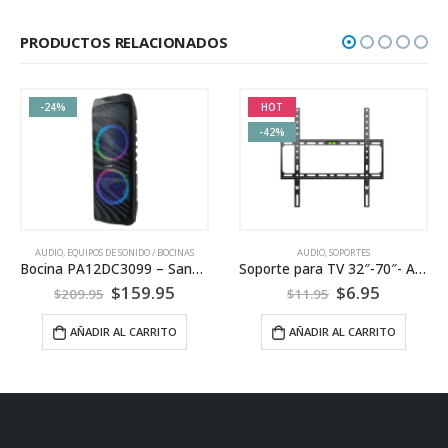
PRODUCTOS RELACIONADOS
-24%
HOT
-42%
AUDIO
,
EQUIPOS DE SONIDO / BOCINAS
AUDIO
,
SOPORTES
Bocina PA12DC3099 – Sankey
Soporte para TV 32″-70″- AIWA
$
159.95
$
6.95
$
209.95
$
11.95
AÑADIR AL CARRITO
AÑADIR AL CARRITO