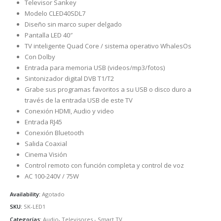
Televisor Sankey
Modelo CLED40SDL7
Diseño sin marco super delgado
Pantalla LED 40″
TV inteligente Quad Core / sistema operativo WhalesOs
Con Dolby
Entrada para memoria USB (videos/mp3/fotos)
Sintonizador digital DVB T1/T2
Grabe sus programas favoritos a su USB o disco duro a
través de la entrada USB de este TV
Conexión HDMI, Audio y video
Entrada RJ45
Conexión Bluetooth
Salida Coaxial
Cinema Visión
Control remoto con función completa y control de voz
AC 100-240V / 75W
Availability:
Agotado
SKU:
SK-LED1
Categorías:
Audio
,
Televisores - Smart TV