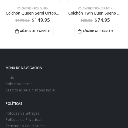
COLCHONES Y BOX
,
QUEEN
COLCHONES Y BOX
,
3/4-TWIN
Colchón Queen Semi Ortopédico – Dulce Sueños
Colchón Twin Buen Sueño Resortes – Imperial
$
149.95
$
74.95
$
179.95
$
89.95
AÑADIR AL CARRITO
AÑADIR AL CARRITO
MENÚ DE NAVEGACIÓN
Inicio
Sobre Nosotros
Credito al 0% sin abono inicial
POLÍTICAS
Políticas de Entregas
Políticas de Privacidad
Terminos y Condiciones