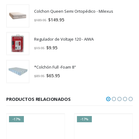
Colchon Queen Semi Ortopédico - Milexus
$
149.95
$
189.95
Regulador de Voltaje 120 - AIWA
$
9.95
$
19.95
*Colchón Full -Foam 8"
$
65.95
$
89.95
PRODUCTOS RELACIONADOS
-17%
-17%