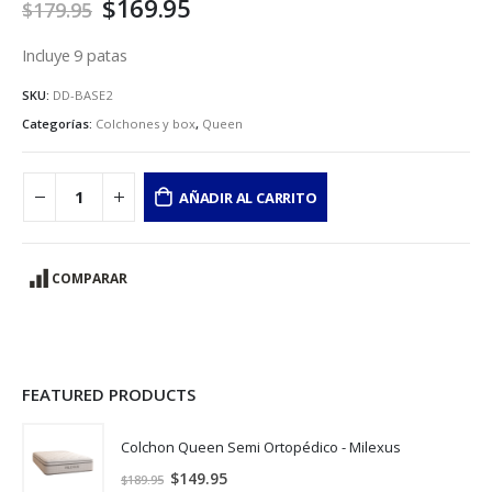
$
169.95
$
179.95
Incluye 9 patas
SKU:
DD-BASE2
Categorías:
Colchones y box
,
Queen
AÑADIR AL CARRITO
COMPARAR
FEATURED PRODUCTS
Colchon Queen Semi Ortopédico - Milexus
$
149.95
$
189.95