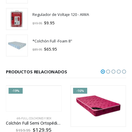
Regulador de Voltaje 120 - AIWA
$
9.95
$
19.95
*Colchón Full -Foam 8"
$
65.95
$
89.95
PRODUCTOS RELACIONADOS
-16%
HOT
-21%
ONES Y BOX
Colchón Full Semi Ortopédico (4/6) – Flex
129.95