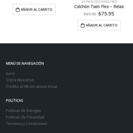
3/4-TWIN
,
COLCHONES Y BOX
COLCHONES Y BOX
Colchón Twin Flex – Relax
L CARRITO
$
75.95
$
1
$
89.95
$
189.95
AÑADIR AL CARRITO
AÑADIR AL 
MENÚ DE NAVEGACIÓN
Inicio
Sobre Nosotros
Credito al 0% sin abono inicial
POLÍTICAS
Políticas de Entregas
Políticas de Privacidad
Terminos y Condiciones